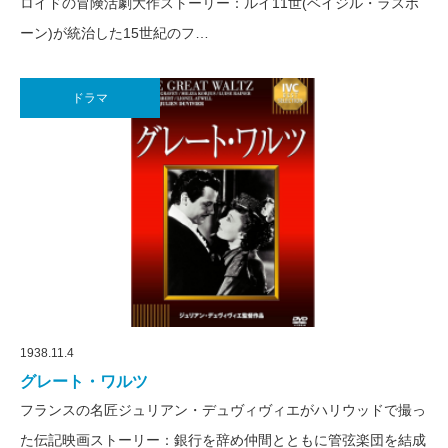
ロイドの冒険活劇大作ストーリー：ルイ11世(ベイジル・ラスボ
ーン)が統治した15世紀のフ…
ドラマ
1938.11.4
グレート・ワルツ
フランスの名匠ジュリアン・デュヴィヴィエがハリウッドで撮っ
た伝記映画ストーリー：銀行を辞め仲間とともに管弦楽団を結成