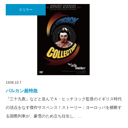
スリラー
1938.10.7
バルカン超特急
『三十九夜』などと並んでＡ・ヒッチコック監督のイギリス時代
の頂点をなす傑作サスペンス！ストーリー：ヨーロッパを横断す
る国際列車が、豪雪のため立ち往生し、…