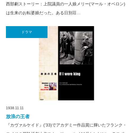
西部劇ストーリー：上院議員の一人娘メリー(マール・オベロン)
は生来のお転婆娘だった。ある日別荘…
ドラマ
1938.11.11
放浪の王者
『カヴァルケイド』('33)でアカデミー作品賞に輝いたフランク・