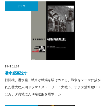
ドラマ
1941.11.24
潜水艦轟沈す
戦闘機、潜水艦、戦車が戦場を駆けめぐる、戦争をテーマに描か
れた壮大な人間ドラマ！ストーリー：大戦下、ナチス潜水艦U37
はカナダ海域に入り輸送船を爆撃、カ…