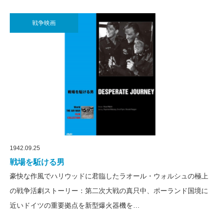
戦争映画
1942.09.25
戦場を駈ける男
豪快な作風でハリウッドに君臨したラオール・ウォルシュの極上
の戦争活劇ストーリー：第二次大戦の真只中、ポーランド国境に
近いドイツの重要拠点を新型爆火器機を…