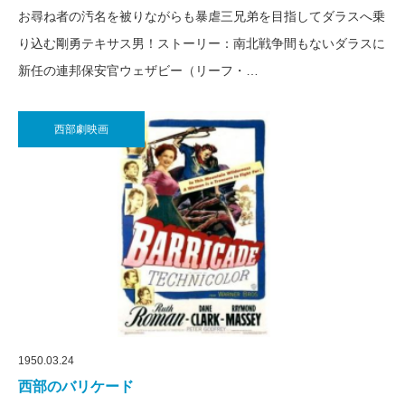
お尋ね者の汚名を被りながらも暴虐三兄弟を目指してダラスへ乗
り込む剛勇テキサス男！ストーリー：南北戦争間もないダラスに
新任の連邦保安官ウェザビー（リーフ・…
西部劇映画
1950.03.24
西部のバリケード