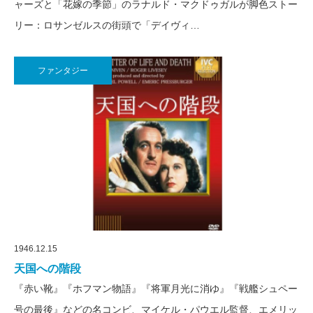
ャーズと「花嫁の季節」のラナルド・マクドゥガルが脚色ストー
リー：ロサンゼルスの街頭で「デイヴィ…
ファンタジー
1946.12.15
天国への階段
『赤い靴』『ホフマン物語』『将軍月光に消ゆ』『戦艦シュペー
号の最後』などの名コンビ、マイケル・パウエル監督、エメリッ