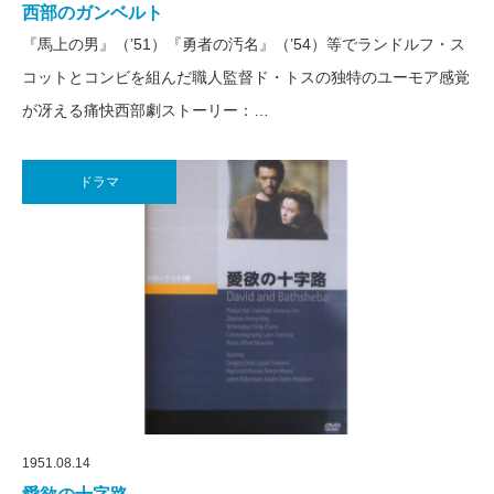
西部のガンベルト
『馬上の男』（’51）『勇者の汚名』（’54）等でランドルフ・ス
コットとコンビを組んだ職人監督ド・トスの独特のユーモア感覚
が冴える痛快西部劇ストーリー：…
ドラマ
1951.08.14