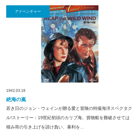
アドベンチャー
1942.03.18
絶海の嵐
若き日のジョン・ウェインが贈る愛と冒険の特撮海洋スペクタク
ル!ストーリー：19世紀初頭のカリブ海。貨物船を難破させては
積み荷の引き上げを請け負い、暴利を…