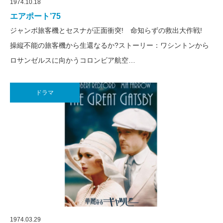
1974.10.18
エアポート’75
ジャンボ旅客機とセスナが正面衝突! 命知らずの救出大作戦!
操縦不能の旅客機から生還なるか?ストーリー：ワシントンから
ロサンゼルスに向かうコロンビア航空…
ドラマ
1974.03.29